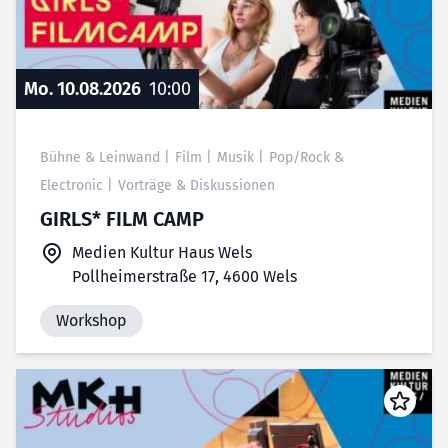
Mo. 10.08.2026
10:00
Bühne & Leinwand
|
Film
|
Musik
|
Pop/Rock &
Electronic
|
Vorträge & Diskussionen
GIRLS* FILM CAMP
Medien Kultur Haus Wels
Pollheimerstraße 17, 4600 Wels
Workshop