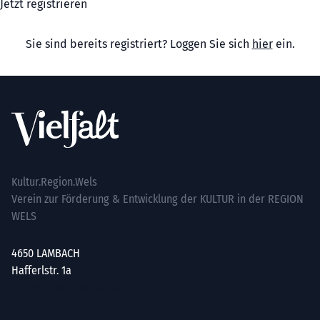
Jetzt registrieren
Sie sind bereits registriert? Loggen Sie sich
hier
ein.
Footer
Kultur.Region.Wels
Verein zur Förderung & Entwicklung der KULTUR in der REGION
WELS
4650 LAMBACH
Hafferlstr. 1a
office@kultur-vielfalt.at