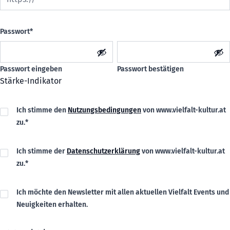
Passwort
*
Passwort eingeben
Passwort bestätigen
Stärke-Indikator
Nutzungsbedingungen-Einwilligung
*
Ich stimme den
Nutzungsbedingungen
von www.vielfalt-kultur.at
zu.
*
Datenschutz-Einwilligung
*
Ich stimme der
Datenschutzerklärung
von www.vielfalt-kultur.at
zu.
*
Newslettereinwilligung
Ich möchte den Newsletter mit allen aktuellen Vielfalt Events und
Neuigkeiten erhalten.