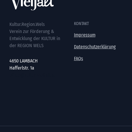
KONTAKT
Kultur.Region.Wels
Verein zur Förderung &
Impressum
Entwicklung der KULTUR in
der REGION WELS
Datenschutzerklärung
FAQs
4650 LAMBACH
Hafferlstr. 1a
office@kultur-vielfalt.at