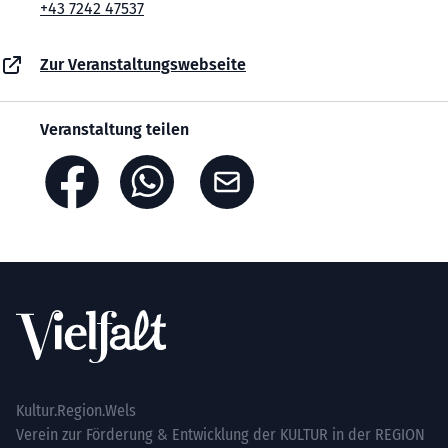
+43 7242 47537
Zur Veranstaltungswebseite
Veranstaltung teilen
Footer
Kultur.Region.Wels
Verein zur Förderung & Entwicklung der KULTUR in der REGION