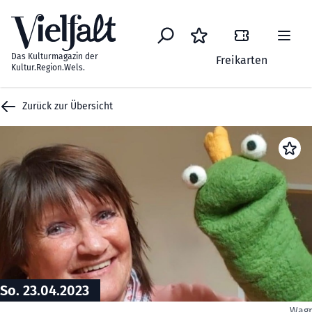
Zum Inhalt springen
Das Kulturmagazin der
Freikarten
Kultur.Region.Wels.
Zurück zur Übersicht
So. 23.04.2023
Wagn