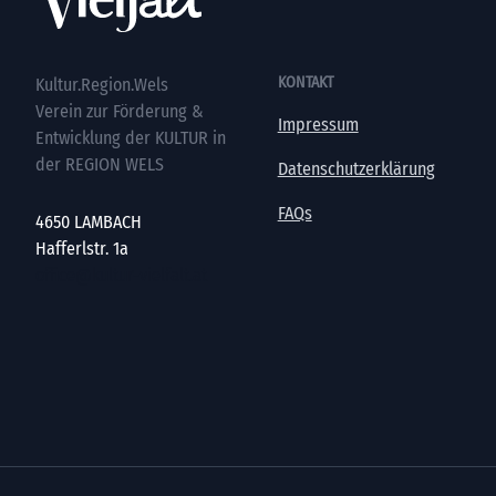
KONTAKT
Kultur.Region.Wels
Verein zur Förderung &
Impressum
Entwicklung der KULTUR in
der REGION WELS
Datenschutzerklärung
FAQs
4650 LAMBACH
Hafferlstr. 1a
office@kultur-vielfalt.at