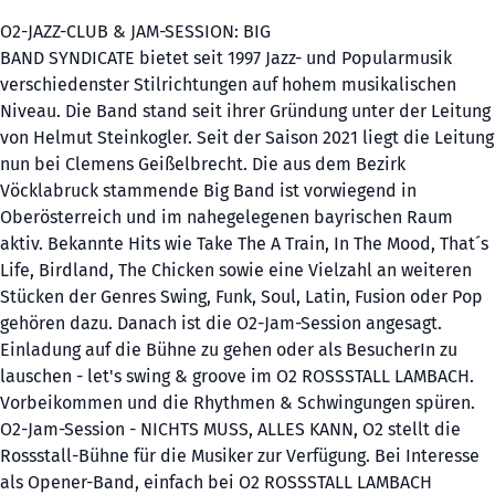
O2-JAZZ-CLUB & JAM-SESSION: BIG
BAND SYNDICATE bietet seit 1997 Jazz- und Popularmusik
verschiedenster Stilrichtungen auf hohem musikalischen
Niveau. Die Band stand seit ihrer Gründung unter der Leitung
von Helmut Steinkogler. Seit der Saison 2021 liegt die Leitung
nun bei Clemens Geißelbrecht. Die aus dem Bezirk
Vöcklabruck stammende Big Band ist vorwiegend in
Oberösterreich und im nahegelegenen bayrischen Raum
aktiv. Bekannte Hits wie Take The A Train, In The Mood, That´s
Life, Birdland, The Chicken sowie eine Vielzahl an weiteren
Stücken der Genres Swing, Funk, Soul, Latin, Fusion oder Pop
gehören dazu. Danach ist die O2-Jam-Session angesagt.
Einladung auf die Bühne zu gehen oder als BesucherIn zu
lauschen - let's swing & groove im O2 ROSSSTALL LAMBACH.
Vorbeikommen und die Rhythmen & Schwingungen spüren.
O2-Jam-Session - NICHTS MUSS, ALLES KANN, O2 stellt die
Rossstall-Bühne für die Musiker zur Verfügung. Bei Interesse
als Opener-Band, einfach bei O2 ROSSSTALL LAMBACH