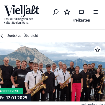
Zum Inhalt springen
Das Kulturmagazin der
Freikarten
Kultur.Region.Wels.
Zurück zur Übersicht
EATURED EVENT
Fr. 17.01.2025
big-band-syndic