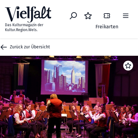
Zum Inhalt springen
Das Kulturmagazin der
Freikarten
Kultur.Region.Wels.
Zurück zur Übersicht