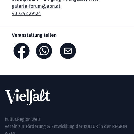
galerie-forum@aon.at
43 7242 29124
Veranstaltung teilen
Footer
Kultur.Region.Wels
Verein zur Förderung & Entwicklung der KULTUR in der REGION
WELS