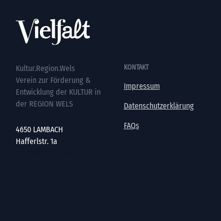
KONTAKT
Kultur.Region.Wels
Verein zur Förderung &
Impressum
Entwicklung der KULTUR in
der REGION WELS
Datenschutzerklärung
FAQs
4650 LAMBACH
Hafferlstr. 1a
office@kultur-vielfalt.at