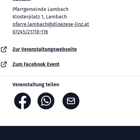
Pfarrgemeinde Lambach
Klosterplatz 1, Lambach
pfarre.lambach@dioezese-linz.at
07245/21710-116
Zur Veranstaltungswebseite
Zum Facebook Event
Veranstaltung teilen
Footer