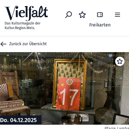
Zum Inhalt springen
Das Kulturmagazin der
Freikarten
Kultur.Region.Wels.
Zurück zur Übersicht
Do. 04.12.2025
Pfarre Lamb