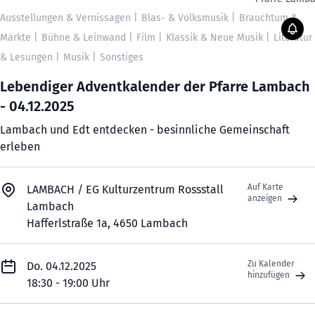
Ausstellungen & Vernissagen
|
Blas- & Volksmusik
|
Brauchtum &
Märkte
|
Bühne & Leinwand
|
Film
|
Klassik & Neue Musik
|
Literatur
& Lesungen
|
Musik
|
Sonstiges
Lebendiger Adventkalender der Pfarre Lambach
- 04.12.2025
Lambach und Edt entdecken - besinnliche Gemeinschaft
erleben
Auf Karte
LAMBACH / EG Kulturzentrum Rossstall
anzeigen
Lambach
Hafferlstraße 1a, 4650 Lambach
Zu Kalender
Do. 04.12.2025
hinzufügen
18:30 - 19:00 Uhr