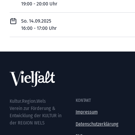
19:00 - 20:00 Uhr
So. 14.09.2025
16:00 - 17:00 Uhr
Footer
KONTAKT
Kultur.Region.Wels
Verein zur Förderung &
Impressum
Entwicklung der KULTUR in
der REGION WELS
Datenschutzerklärung