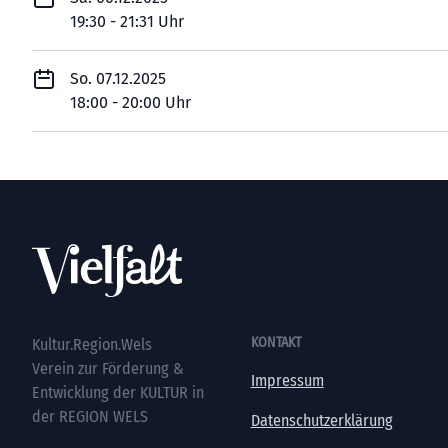
19:30 - 21:31 Uhr
So. 07.12.2025
18:00 - 20:00 Uhr
Footer
KONTAKT
Kultur.Region.Wels
Verein zur Förderung &
Impressum
Entwicklung der KULTUR in
der REGION WELS
Datenschutzerklärung