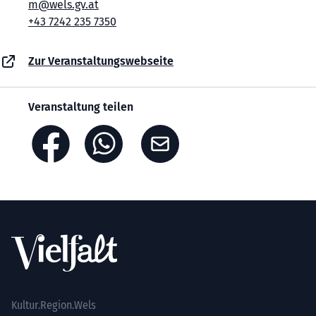
m@wels.gv.at
+43 7242 235 7350
Zur Veranstaltungswebseite
Veranstaltung teilen
Footer
Kultur.Region.Wels