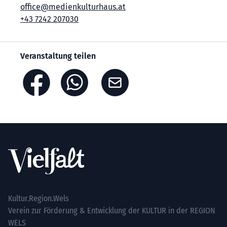
office@medienkulturhaus.at
+43 7242 207030
Veranstaltung teilen
Footer
Kultur.Region.Wels
Verein zur Förderung & Entwicklung der KULTUR in der REGION
WELS