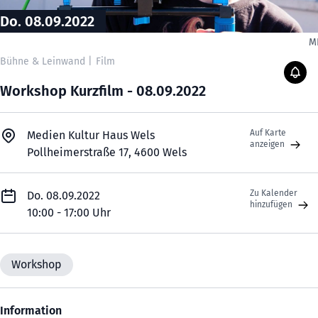
Do. 08.09.2022
M
Bühne & Leinwand
|
Film
Workshop Kurzfilm - 08.09.2022
Auf Karte
Medien Kultur Haus Wels
anzeigen
Pollheimerstraße 17, 4600 Wels
Zu Kalender
Do. 08.09.2022
hinzufügen
10:00 - 17:00 Uhr
Workshop
Information